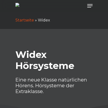
Menu
Skip
to
main
Startseite
»
Widex
content
Widex
Hörsysteme
Eine neue Klasse natürlichen
Hörens. Hörsysteme der
Extraklasse.